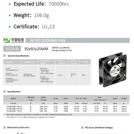
Expected Life：
70000hrs
Weight：
106.0g
Certificate：
UL,CE