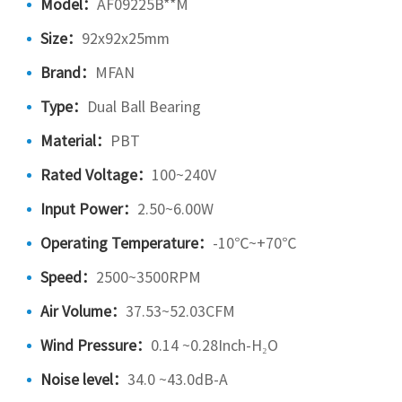
Model：
AF09225B**M
Size：
92x92x25mm
Brand：
MFAN
Type：
Dual Ball Bearing
Material：
PBT
Rated Voltage：
100~240V
Input Power：
2.50~6.00W
Operating Temperature：
-10℃~+70℃
Speed：
2500~3500RPM
Air Volume：
37.53~52.03CFM
Wind Pressure：
0.14 ~0.28Inch-H₂O
Noise level：
34.0 ~43.0dB-A